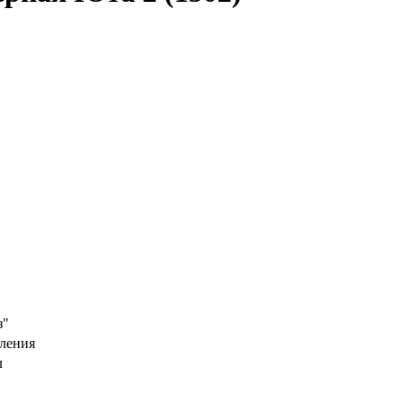
з"
ления
л